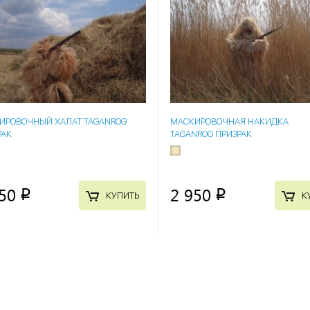
ИРОВОЧНЫЙ ХАЛАТ TAGANROG
МАСКИРОВОЧНАЯ НАКИДКА
РАК
TAGANROG ПРИЗРАК
50
2 950
p
p
КУПИТЬ
К