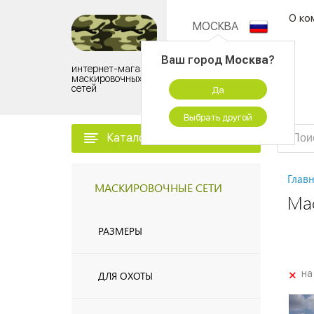
О ко
МОСКВА
Контактный центр:
Ваш город
Москва
?
интернет-магазин
8 (925) 505-11-53
маскировочных
сетей
Да
ПН - ПТ 09:00 - 18:00
Выбрать другой
Каталог товаров
Глав
МАСКИРОВОЧНЫЕ СЕТИ
Ма
РАЗМЕРЫ
+
на
ДЛЯ ОХОТЫ