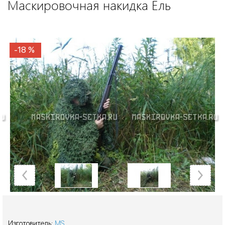
Маскировочная накидка Ель
-18 %
-18 %
-18 %
-18 %
Изготовитель:
MS