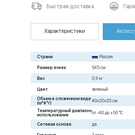
Быстрая доставка
Гар
Характеристики
Аксесс
Страна
Россия
Размер ячеек
5Х5 см
Вес
0,9 кг
Цвет
зеленый
Объем в сложенном виде
40х20х20 см
(ш*в*г)
Температурный диапазон
от -40 до +50 °C
использования
Сетевая основа
да