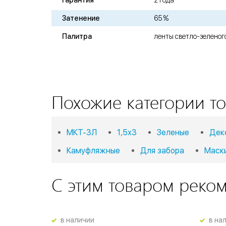
Гарантия
2 года
Затенение
65 %
Палитра
ленты светло-зеленог
Похожие категории то
МКТ-3Л
1,5х3
Зеленые
Дек
Камуфляжные
Для забора
Маск
С этим товаром реко
в наличии
в на