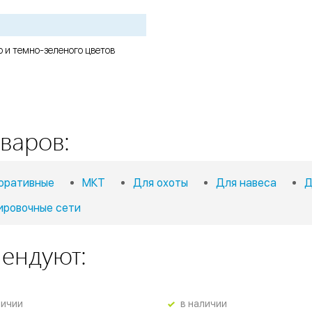
о и темно-зеленого цветов
варов:
оративные
МКТ
Для охоты
Для навеса
Д
ировочные сети
мендуют:
личии
в наличии