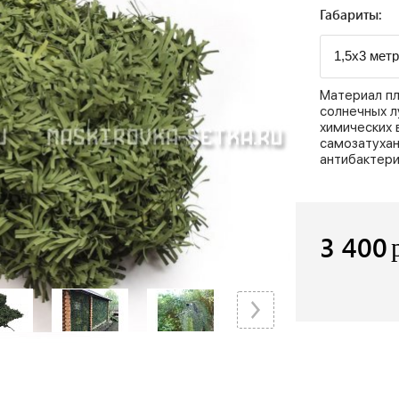
Габариты:
Материал пл
солнечных л
химических 
самозатухан
антибактери
3 400